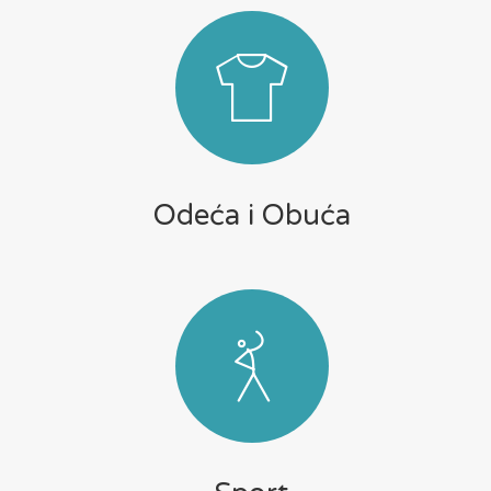
Odeća i Obuća