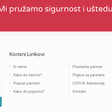
Mi pružamo sigurnost i uštedu
Korisni Linkovi
O nama
Postanite partner
Kako do kartice?
Prijava za partnere
Popust partneri
COFUS Asistencije
Kako do popusta?
Kontakt