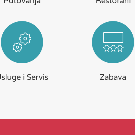
Putovanja
Restorani
sluge i Servis
Zabava