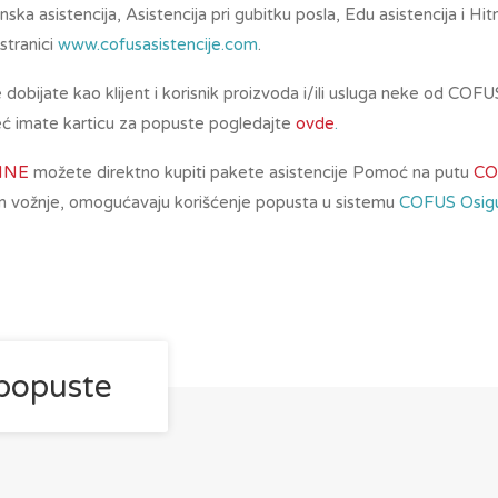
ska asistencija, Asistencija pri gubitku posla, Edu asistencija i Hitn
stranici
www.cofusasistencije.com
.
 dobijate kao klijent i korisnik proizvoda i/ili usluga neke od COF
već imate karticu za popuste pogledajte
ovde
.
INE
možete direktno kupiti pakete asistencije Pomoć na putu
CO
om vožnje, omogućavaju korišćenje popusta u sistemu
COFUS Osigu
 popuste