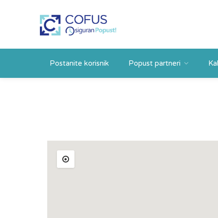
Postanite korisnik
Popust partneri
Ka