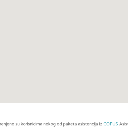
njene su korisnicima nekog od paketa asistencija iz
COFUS
Asis