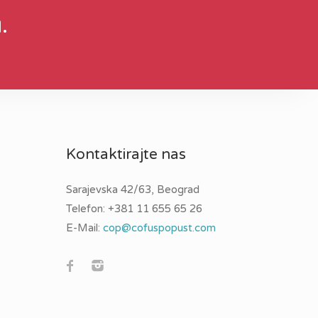
.
Kontaktirajte nas
Sarajevska 42/63, Beograd
Telefon:
+381 11 655 65 26
E-Mail:
cop@cofuspopust.com