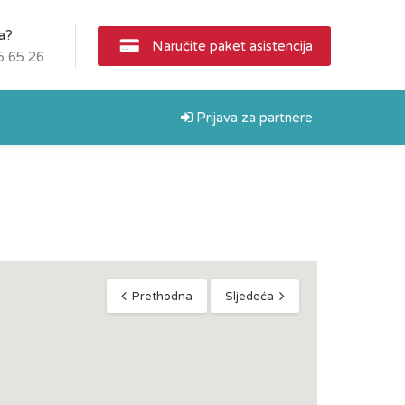
a?
Naručite paket asistencija
5 65 26
Prijava za partnere
Prethodna
Sljedeća