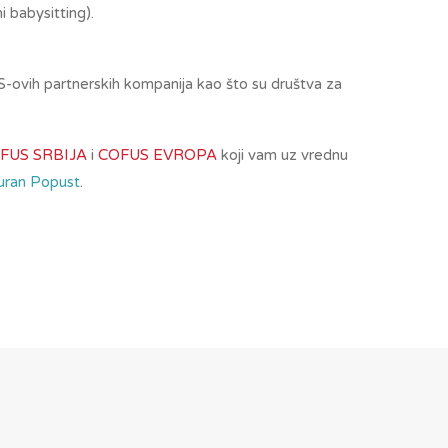
i babysitting).
US-ovih partnerskih kompanija kao što su društva za
FUS SRBIJA
i
COFUS EVROPA
koji vam uz vrednu
ran Popust
.