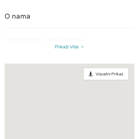
O nama
Veliki izbor ženske i muške galanterije.
Prikaži Više
Vizuelni Prikaz