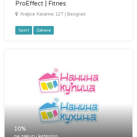
ProEffect | Fitnes
Kraljice Katarine 127 | Beograd
Sport
Zabava
10%
na zakup i ketering