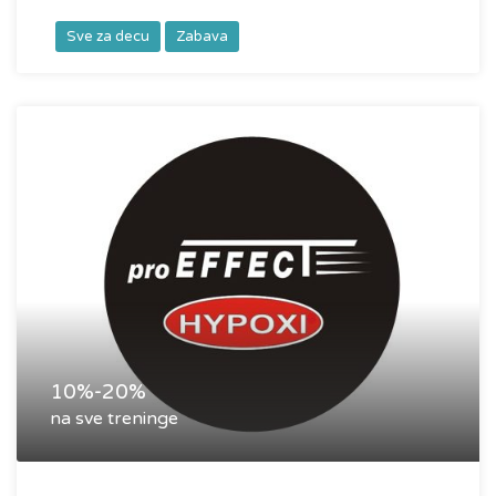
Sve za decu
Zabava
10%-20%
na sve treninge