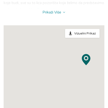
koje budi, sve su to lica pozorišta koja želimo da predstavimo
našoj mladoj publici.
Dobro došli!
Prikaži Više
Pozorište Boško Buha
se osim djeci, obraća i mladima koji su
kao ciljna grupa prilično zapostavljeni na kulturnoj sceni
Beograda. Klasici poput Šekspira, Bihnera, Brehta, Nušića i
Vizuelni Prikaz
Sterije, ali i savremeni komadi za mlade su zastupljeni na
Večernjoj sceni.