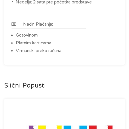
• Nedelja: 2 sata pre početka predstave
Način Plaćanja:
Gotovinom
Platnim karticama
Virmanski preko računa
Slični Popusti