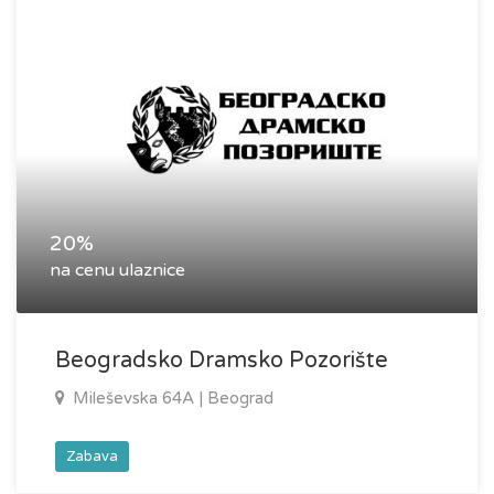
20%
na cenu ulaznice
Beogradsko Dramsko Pozorište
Mileševska 64A | Beograd
Zabava