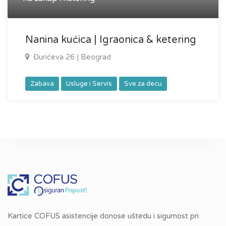
Nanina kućica | Igraonica & ketering
Đurićeva 26 | Beograd
Zabava
Usluge i Servis
Sve za decu
Kartice COFUS asistencije donose uštedu i sigurnost pri