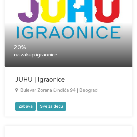
20%
na zakup igraonice
JUHU | Igraonice
Bulevar Zorana Đinđića 94 | Beograd
Zabava
Sve za decu