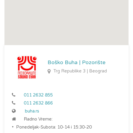
Boško Buha | Pozorište
Trg Republike 3 | Beograd
011 2632 855
011 2632 866
buha.rs
Radno Vreme:
• Ponedeljak-Subota: 10-14 i 15:30-20