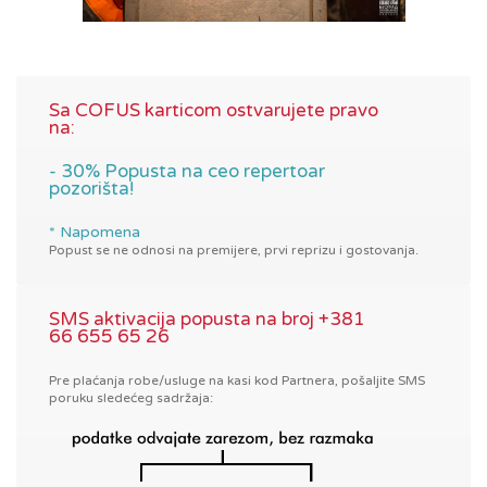
Sa COFUS karticom ostvarujete pravo
na:
- 30% Popusta na ceo repertoar
pozorišta!
* Napomena
Popust se ne odnosi na premijere, prvi reprizu i gostovanja.
SMS aktivacija popusta na broj +381
66 655 65 26
Pre plaćanja robe/usluge na kasi kod Partnera, pošaljite SMS
poruku sledećeg sadržaja: