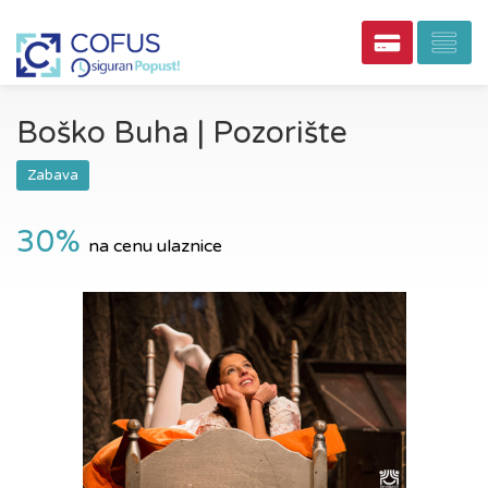
Boško Buha | Pozorište
Zabava
30%
na cenu ulaznice