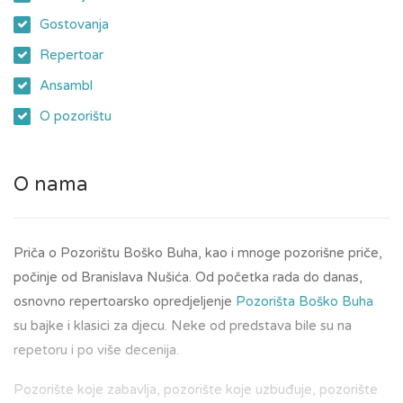
Gostovanja
Repertoar
Ansambl
O pozorištu
O nama
Priča o Pozorištu Boško Buha, kao i mnoge pozorišne priče,
počinje od Branislava Nušića. Od početka rada do danas,
osnovno repertoarsko opredjeljenje
Pozorišta Boško Buha
su bajke i klasici za djecu. Neke od predstava bile su na
repetoru i po više decenija.
Pozorište koje zabavlja, pozorište koje uzbuđuje, pozorište