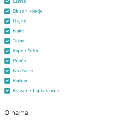
Ešarše
Bluze • Košulje
Haljine
Nakit
Tašne
Kape • Šeširi
Pončo
Novčanici
Kaiševi
Kravate • Leptir mašne
O nama