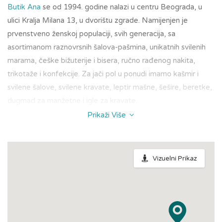
Butik Ana
se od 1994. godine nalazi u centru Beograda, u
ulici Kralja Milana 13, u dvorištu zgrade. Namijenjen je
prvenstveno ženskoj populaciji, svih generacija, sa
asortimanom raznovrsnih šalova-pašmina, unikatnih svilenih
marama, češke bižuterije i bisera, ručno rađenog nakita,
trikotaže i konfekcije. Za jači pol u ponudi imamo kašmir i
svilene šalove, svilene kravate, leptir mašne, šešire, beretke,
dugmad za manžetne i igle za kravate.
Prikaži Više
Posjetite nas, uživajte i priuštite sebi i svojim najdražima
lijepe, vrijedne, kvalitetne i unikatne poklone.
Dobro došli!
Proizvodi
Acesorizze by Ana
,
Jewerly by Ana
,
Man by
Vizuelni Prikaz
Ana
i
Moda by Ana
, nalaze se u sistemu veleprodaje za
maloprodajne kupce, kao i za firme koje žele da upotpune
dress code svojih zaposlenih ili da kupe poklone za svoje
klijente i zaposlene.