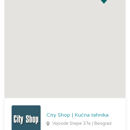
Kućni aparati
GPS navigacije
Dobrodošli u naš
City Shop!
City Shop | Kućna tehnika
Vojvode Stepe 37a | Beograd