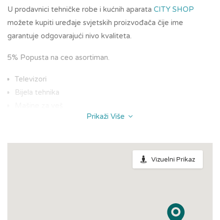
U prodavnici tehničke robe i kućnih aparata
CITY SHOP
možete kupiti uređaje svjetskih proizvođača čije ime
garantuje odgovarajući nivo kvaliteta.
5% Popusta na ceo asortiman.
Televizori
Bijela tehnika
Mašine za veš
Prikaži Više
Ugradna tehnika
Kuhinjski aparati
Telefoni
Video uređaji
Vizuelni Prikaz
Audio uređaji
Klime i grejna tela
Digitalni fotoaparati
Računari i oprema