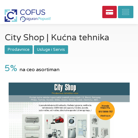
City Shop | Kućna tehnika
Prodavnice
Usluge i Servis
5%
na ceo asortiman