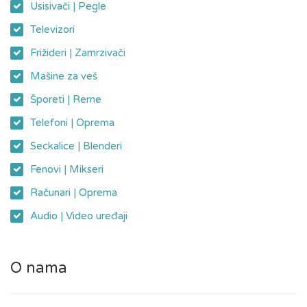
Usisivači | Pegle
Televizori
Frižideri | Zamrzivači
Mašine za veš
Šporeti | Rerne
Telefoni | Oprema
Seckalice | Blenderi
Fenovi | Mikseri
Računari | Oprema
Audio | Video uređaji
O nama