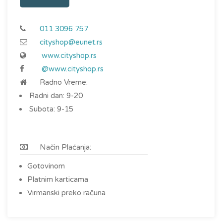
011 3096 757
cityshop@eunet.rs
www.cityshop.rs
@www.cityshop.rs
Radno Vreme:
Radni dan: 9-20
Subota: 9-15
Način Plaćanja:
Gotovinom
Platnim karticama
Virmanski preko računa