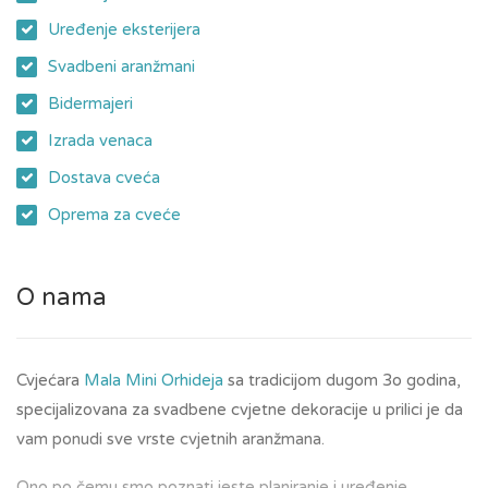
Uređenje eksterijera
Svadbeni aranžmani
Bidermajeri
Izrada venaca
Dostava cveća
Oprema za cveće
O nama
Cvjećara
Mala Mini Orhideja
sa tradicijom dugom 3o godina,
specijalizovana za svadbene cvjetne dekoracije u prilici je da
vam ponudi sve vrste cvjetnih aranžmana.
Ono po čemu smo poznati jeste planiranje i uređenje