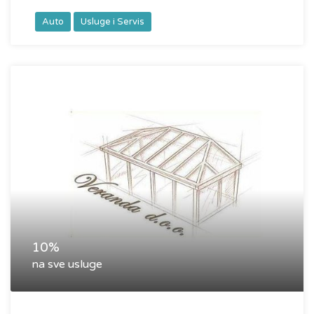
Auto
Usluge i Servis
10%
na sve usluge