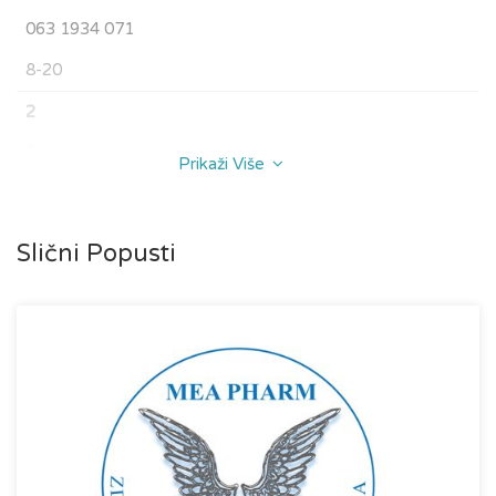
063 1934 071
8-20
2
Železnik
Prikaži Više
, Lole Ribara 157
063 1934 071
Slični Popusti
8-21