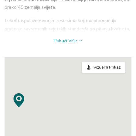
preko 40 zemalja svijeta.
Lukoil raspolaže mnogim resursima koji mu omogućuju
praćenje savremenih svjetskih standarda po pitanju kvaliteta,
tako da su svi najveći svjetski proizvođači motornih vozila
Prikaži Više
zvanično preporučili upotrebu Lukoil ulja i maziva u svojim
vozilima. U ponudi je širok asortiman ulja za putničke
automobile, autobuse i teretna vozila.
Vizuelni Prikaz
Širok asortiman od preko 500 proizvoda zadovoljava i najviše
operativne zahtjeve i specifikacije svih velikih svjetskih
proizvođača vozila i opreme.
U ovaj asortiman ulaze:
Motorna ulja za podmazivanje benzinskih i turbo dizel
motora putničkih vozila
Motorna ulja za podmazivanje motora teško opterećenih