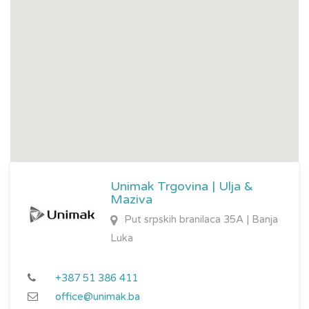
dizel motora kamiona, autobusa i lakih dostavnih vozila
Transmisiona ulja za podmazivanje manuelnih i automatskih
mjenjača, reduktora i ostalih mehanizama
Hidraulična ulja
Industrijska ulja
Ulja za motocikle
Unimak trgovina
kao ovlašteni distributer ovog globalnog
brenda teži da uz edukaciju i kontinuiranu tehničku podršku
prilikom izbora ulja, ponudi kupcima kvalitetan proizvod po
Unimak Trgovina | Ulja &
povoljnim cijenama.
Maziva
Put srpskih branilaca 35A | Banja
Korisnicima COFUS kartica nudimo popust od 5% na sve
Luka
proizvode.
+387 51 386 411
office@unimak.ba