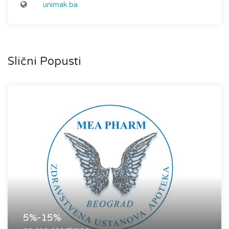
unimak.ba
Slični Popusti
5%-15%