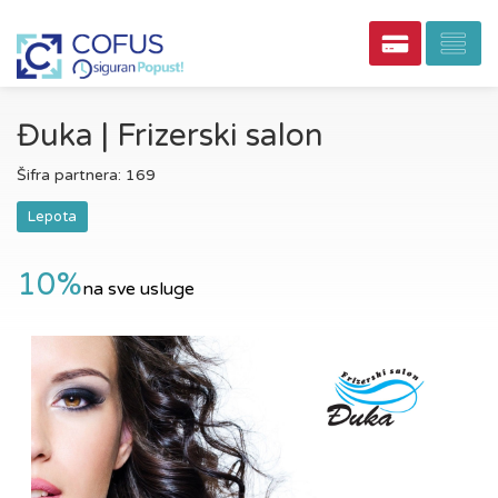
Đuka | Frizerski salon
Šifra partnera: 169
Lepota
10%
na sve usluge