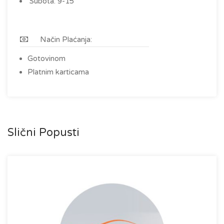
Subota: 9-15
Način Plaćanja:
Gotovinom
Platnim karticama
Slični Popusti