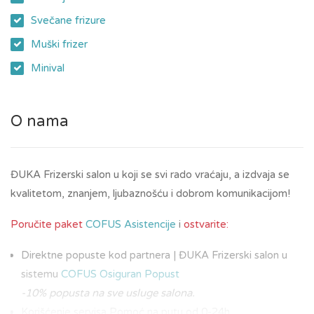
Svečane frizure
Muški frizer
Minival
O nama
ĐUKA Frizerski salon u koji se svi rado vraćaju, a izdvaja se
kvalitetom, znanjem, ljubaznošću i dobrom komunikacijom!
Poručite paket
COFUS Asistencije
i
ostvarite:
Direktne popuste kod partnera | ĐUKA Frizerski salon u
sistemu
COFUS Osiguran Popust
-10% popusta na sve usluge salona.
Korišćenje servisa Pomoć na putu od 0-24h.