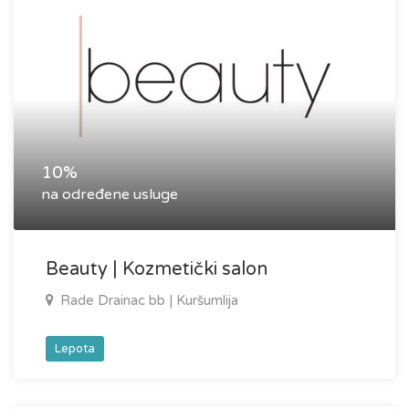
10%
na određene usluge
Beauty | Kozmetički salon
Rade Drainac bb | Kuršumlija
Lepota