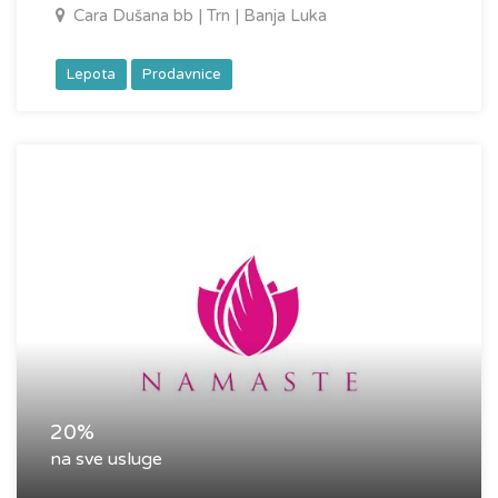
Cara Dušana bb | Trn | Banja Luka
Lepota
Prodavnice
20%
na sve usluge