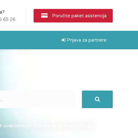
ja?
Poručite paket asistencija
5 65 26
Prijava za partnere
ih svakodnevnih potreba uz značajne uštede.