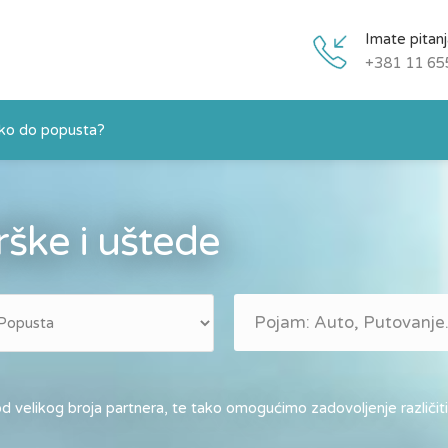
Imate pitan
+381 11 65
ko do popusta?
ške i uštede
 velikog broja partnera, te tako omogućimo zadovoljenje različit