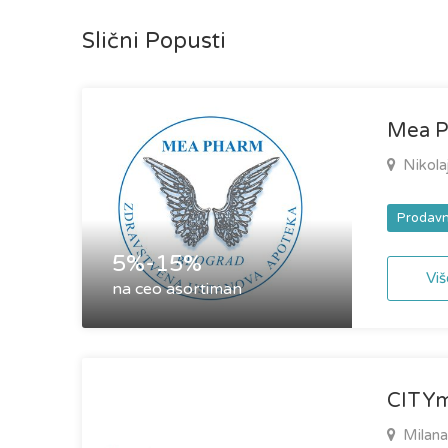
Slični Popusti
Mea P
Nikola
Prodavn
5%-15%
Viš
na ceo asortiman
CITYm
Milana