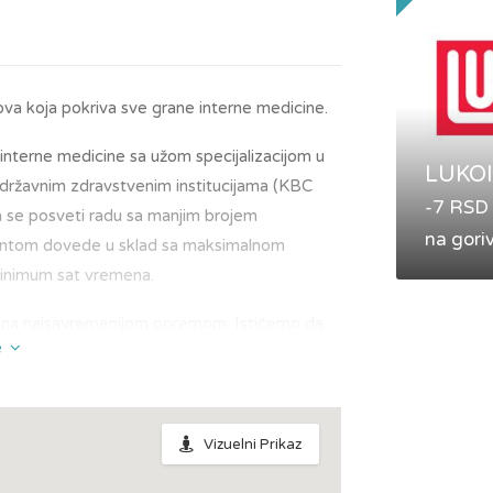
va koja pokriva sve grane interne medicine.
ta interne medicine sa užom specijalizacijom u
LUKOI
 državnim zdravstvenim institucijama (KBC
-7 RSD
da se posveti radu sa manjim brojem
na gori
ijentom dovede u sklad sa maksimalnom
minimum sat vremena.
ljena najsavremenijom opremom. Ističemo da
e
t najnovije generacije, sa tzv. Singlecristal
 preciznije zahvate.
ega zadobila predanim radom u dosadašnjoj
Vizuelni Prikaz
e usluge iz drugih grana interne medicine –
logije i nefrologije.