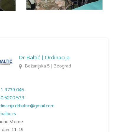
Dr Baltić | Ordinacija
Bežanijska 5 | Beograd
11 3739 045
60 5200 533
dinacija.drbaltic@gmail.com
baltic.rs
dno Vreme:
 dan: 11-19