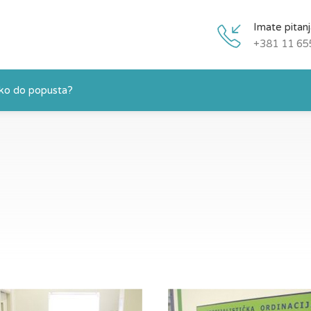
Imate pitan
+381 11 65
ko do popusta?