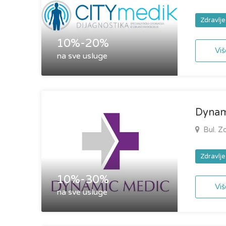
Zdravlje
10%-20%
Viš
na sve usluge
Dynami
Bul. Z
Zdravlje
10%-30%
Viš
na sve usluge