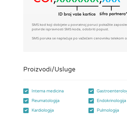
SMS kod koji dobijete u povratnoj poruci pokažite zaposle
potvrde ispravnosti SMS koda, odobriti popust.
SMS poruka se naplaćuje po važećem cenovniku telekom oper
Proizvodi/Usluge
Interna medicina
Gastroenterolog
Reumatologija
Endokrinologija
Kardiologija
Pulmologija