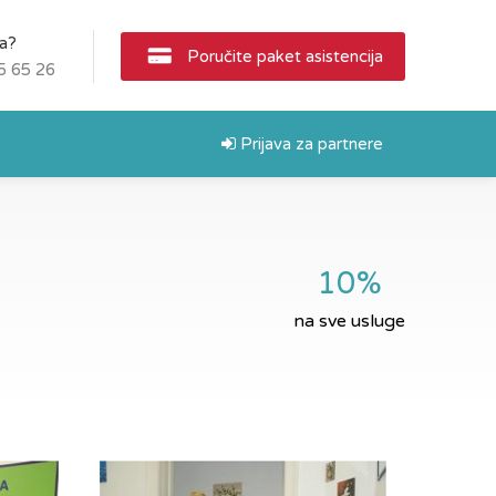
ja?
Poručite paket asistencija
5 65 26
Prijava za partnere
10%
na sve usluge