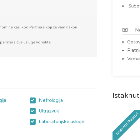
Subot
nom na kasi kod Partnera koji će vam nakon
Na
Goto
atera čije usluge koristite.
Platn
Virma
Istaknut
ija
Nefrologija
Ultrazvuk
Istaknut Popust
Laboratorijske usluge