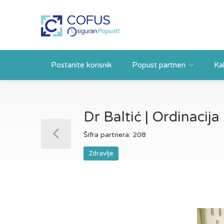
Postanite korisnik
Popust partneri
Ka
Dr Baltić | Ordinacija
Šifra partnera: 208
Zdravlje