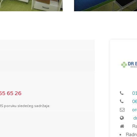
655 65 26
0
0
SMS poruku sledećeg sadržaja:
or
dr
Ra
Radni