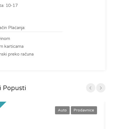
a: 10-17
čin Plaćanja:
vinom
im karticama
nski preko računa
i Popusti
Istaknut Popus
Auto
Prodavnice