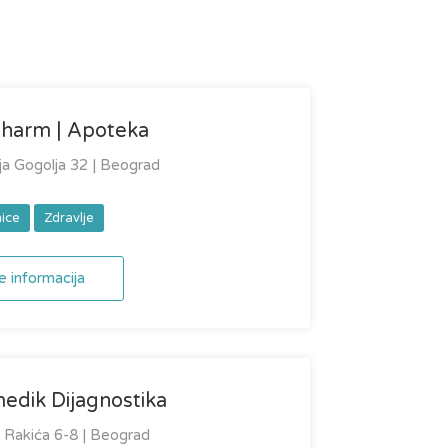
harm | Apoteka
ja Gogolja 32 | Beograd
ice
Zdravlje
e informacija
edik Dijagnostika
 Rakića 6-8 | Beograd