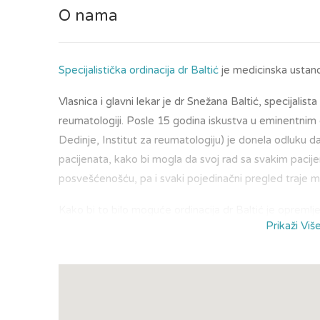
O nama
Specijalistička ordinacija dr Baltić
je medicinska ustano
Vlasnica i glavni lekar je dr Snežana Baltić, specijalis
reumatologiji. Posle 15 godina iskustva u eminentnim
Dedinje, Institut za reumatologiju) je donela odluku 
pacijenata, kako bi mogla da svoj rad sa svakim pac
posvešćenošću, pa i svaki pojedinačni pregled traje 
Kako bi to bilo moguće ordinacija dr Baltić je oprem
Prikaži Viš
je naša i vaša ordinacija referentna za ultrazvučni apara
sondama, koje daju najkvalitetniju sliku i omogućavaju
Dr Snežana Baltić je poverenje svojih istaknutih kol
karijeri, koji su zato i pristali da pružaju konsultantsk
kardiologije, endokrinologije, gastroenterologije, pulmo