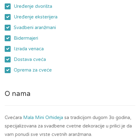
Uređenje dvorišta
Uređenje eksterijera
Svadbeni aranžmani
Bidermajeri
Izrada venaca
Dostava cveća
Oprema za cveće
O nama
Cvećara
Mala Mini Orhideja
sa tradicijom dugom 3o godina,
specijalizovana za svadbene cvetne dekoracije u prilici je da
vam ponudi sve vrste cvetnih aranžmana.