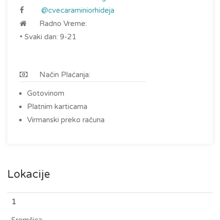
@cvecaraminiorhideja
Radno Vreme:
• Svaki dan: 9-21
Način Plaćanja:
Gotovinom
Platnim karticama
Virmanski preko računa
Lokacije
1