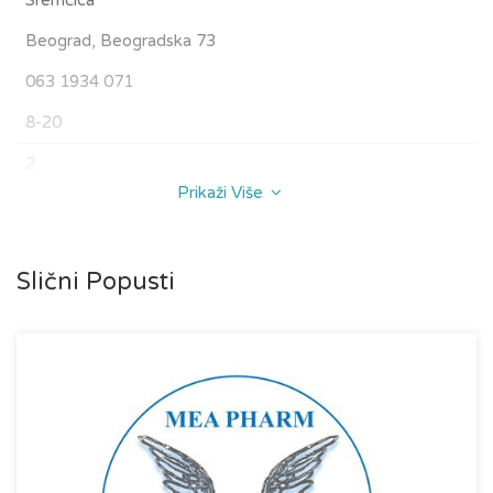
Sremčica
Beograd, Beogradska 73
063 1934 071
8-20
2
Prikaži Više
Železnik
Beograd, Lole Ribara 157
Slični Popusti
063 1934 071
8-21