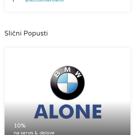
@autoskolavolanbl
Slični Popusti
10%
na servis & delove