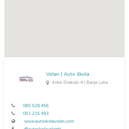
Probni test /Auto škola
Zvanični test/Ministarstvo obrazovanja
Prva pomoć /Crveni krst-nastava
Vožnja /Praktična priprema Auto škola
Probna vožnja /Interna komisija Auto škole
Zvanično polaganje /Ministarstvo obrazovanja
Volan | Auto škola
Anke Drakulić 4 | Banja Luka
065 528 456
051 215 493
www.autoskolavolan.com