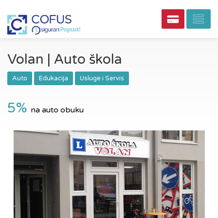
Volan | Auto škola
Auto
Edukacija
Usluge i Servis
5%
na auto obuku