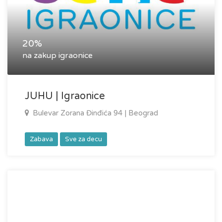
20%
na zakup igraonice
JUHU | Igraonice
Bulevar Zorana Đinđića 94 | Beograd
Zabava
Sve za decu