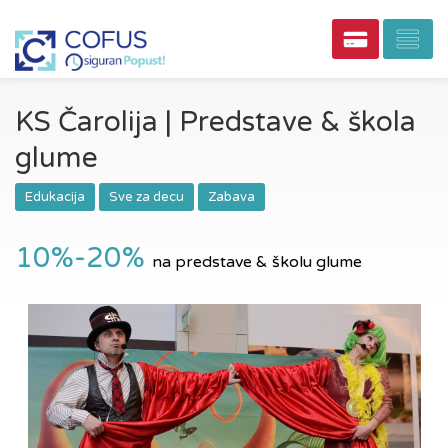
KS Čarolija | Predstave & škola
glume
Edukacija
Sve za decu
Zabava
10%-20%
na predstave & školu glume