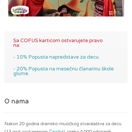
Sa COFUS karticom ostvarujete pravo
na:
- 10% Popusta napredstave za decu.
- 20% Popusta na mesečnu članarinu škole
glume.
O nama
Nakon 20 godina dramsko-muzičkog stvaralaštva za decu
(13 god. pod imenom
Čarolija
), preko 4.000 odigranih