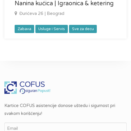
Nanina kućica | Igraonica & ketering
Đurićeva 26 | Beograd
Zabava
Usluge i Servis
Sve za decu
Kartice COFUS asistencije donose uštedu i sigurnost pri
svakom korišćenju!