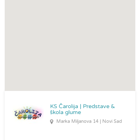
pesama visokog umetničkog i edukativnog kvaliteta.
Voditeljski nastupi
«Čarolija» ima značajno voditeljsko iskustvo kako javnih
manifestacija: Zmajeve dečje igre, Sneškograd, Festival
Zlatno Zvonce, Festival monodrame za decu, Festival vina,
Festival meda, Susreti škola…, tako i voditeljstva u medijima
(Radio 021, Radio 5, TV Panonija).
Pedagoški rad
U martu 2012 god. otvorena je škola za mjuzikl «Čarolija»,
koja obuhvata uzrast od osnovnoškolskog do
KS Čarolija | Predstave &
škola glume
srednjoškolskog. Trenutno se rad ove škole odvija u dve
Marka Miljanova 14 | Novi Sad
uzrasne grupe i broji 20-tak polaznika.
Produkcija i Marketing