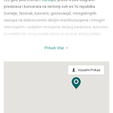
predstava i koncerata na teritoriji svih ex Yu republika
(turneje, festivali, koncerti, gostovanja), mnogobrojnih
nastupa na dobrotvornim dečjim manifestacijama i mnogim
televizijskim i radijskim emisijama dečjeg karaktera, autorsko-
izvođački tim ovog studija dobro je poznat dečjoj publici:
Predstave
Prikaži Više
Predstave
Kreativnog studija Čarolija
su koncipirane na
punom kontaktu sa decom, u formi kraćih, interaktivnih
mjuzikla, sa naglašenom poentom, zabavnog sadržaja,
Vizuelni Prikaz
duhovite, maštovite, sa mnoštvom edukativnih elemenata i
svedenom scenografijom koja ne umanjuje dečju kreativnu
sposobnost učestvovanja u priči.
Muzika za decu
U toku višedecenijskog rada nastao je zavidan broj dečjih