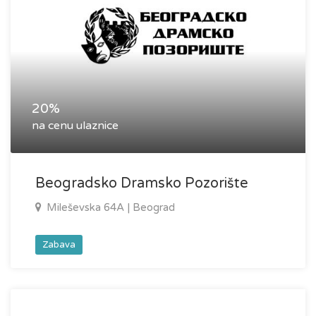
20%
na cenu ulaznice
Beogradsko Dramsko Pozorište
Mileševska 64A | Beograd
Zabava