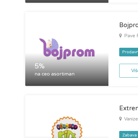
Bojpr
Pave R
Prodavn
5%
Viš
na ceo asortiman
Extrem
Vanize
Zabava