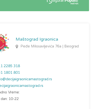
Maštograd Igraonica
Peđe Milosavljevića 76a | Beograd
11 2285 318
61 1801 801
fo@decijaigraonicamastograd.rs
ecijaigraonicamastograd.rs
dno Vreme:
 dan: 10-22