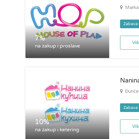
Marka 
Zabava
7%
Viš
na zakup i proslave
Nanina
Đuriće
Zabava
10%
Viš
na zakup i ketering