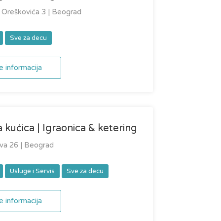
Oreškovića 3 | Beograd
Sve za decu
e informacija
 kućica | Igraonica & ketering
va 26 | Beograd
Usluge i Servis
Sve za decu
e informacija