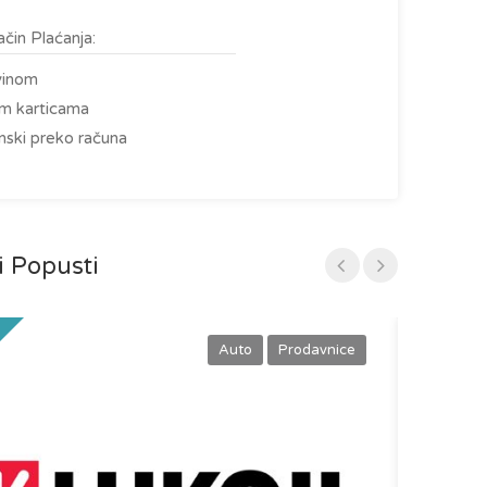
čin Plaćanja:
vinom
im karticama
nski preko računa
i Popusti
Istaknut Popus
Auto
Prodavnice