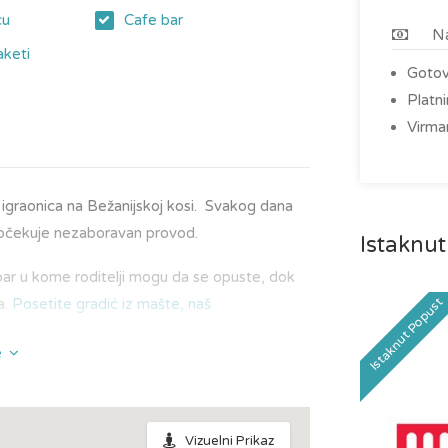
cu
Cafe bar
Na
keti
Goto
Platn
Virma
a igraonica na Bežanijskoj kosi. Svakog dana
 očekuje nezaboravan provod.
Istaknut
 bar u kome roditelji mogu da se opuste, dok
Istaknut Popust
a.
Posetite gradić iz mašte, naš
e
Vizuelni Prikaz