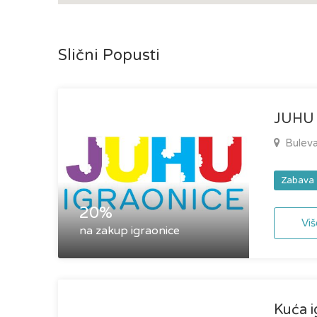
Slični Popusti
JUHU 
Buleva
Zabava
20%
Viš
na zakup igraonice
Kuća i