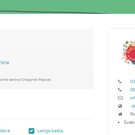
nice
icima kartice Osiguran Popust.
0
0
in
d
Ra
Svaki
 dece
Letnja bašta