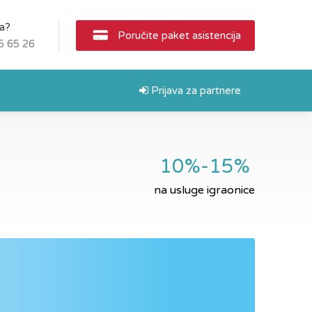
ja?
Poručite paket asistencija
5 65 26
Prijava za partnere
10%-15%
na usluge igraonice