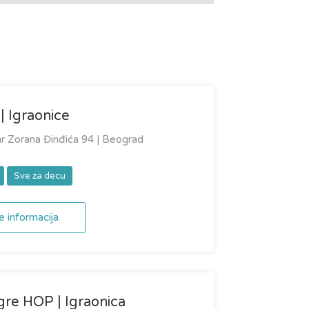
| Igraonice
r Zorana Đinđića 94 | Beograd
Sve za decu
e informacija
gre HOP | Igraonica