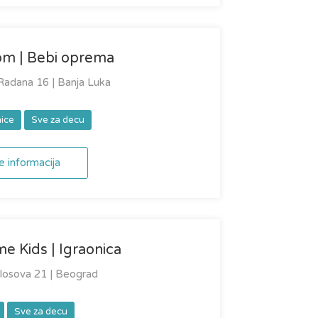
om | Bebi oprema
adana 16 | Banja Luka
ice
Sve za decu
e informacija
e Kids | Igraonica
losova 21 | Beograd
Sve za decu