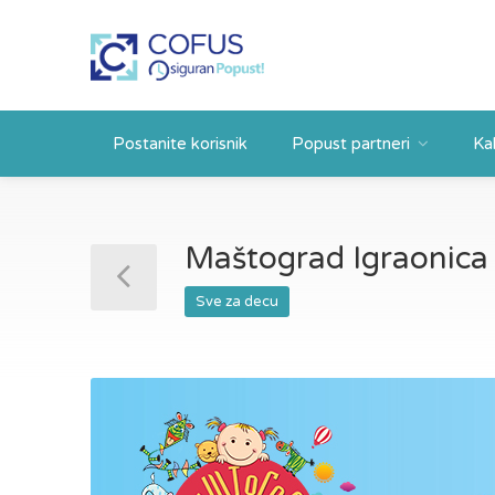
Postanite korisnik
Popust partneri
Ka
Maštograd Igraonica
Sve za decu