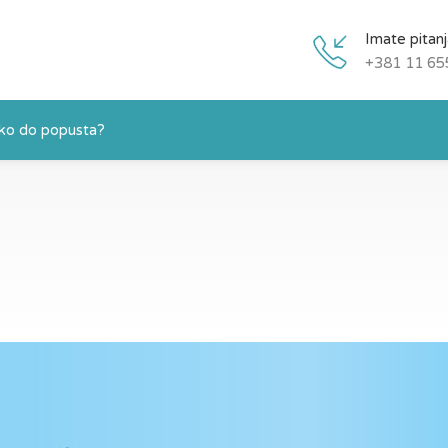
Imate pitan
+381 11 65
ko do popusta?