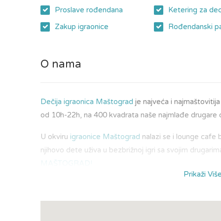
Proslave rođendana
Ketering za de
Zakup igraonice
Rođendanski pa
O nama
Dečija igraonica Maštograd
je najveća i najmaštovitij
od 10h-22h, na 400 kvadrata naše najmlađe drugare
U okviru
igraonice Maštograd
nalazi se i lounge cafe
njihovo dete uživa u bezbrižnoj igri sa svojim drugarim
MAŠTOGRAD!
Prikaži Viš