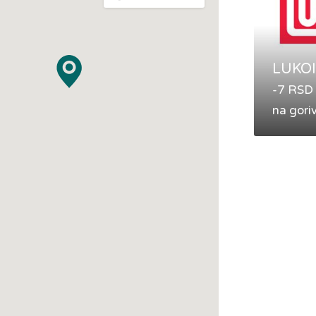
LUKOI
-7 RSD
na gori